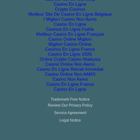
Casino En Ligne
Crypto Casinos
Meilleur Site De Casino En Ligne Belgique
I Migliori Casino Non Aams
Casino En Ligne
Casinos En Ligne Fiable
Meilleur Casino En Ligne Français
Casino Online Migliori
Migliori Casino Online
Casinos En Ligne France
Casino En Ligne 2026
Online Crypto Casino Malaysia
Casinò Online Non Aams
Casino En Ligne Retrait Immédiat
Casino Online Non AAMS
Casino Non Aams
Casino En Ligne France
Casino En Ligne
Trademark Free Notice
Review Our Privacy Policy
Service Agreement
Legal Notice