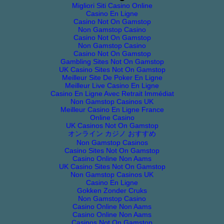
Migliori Siti Casino Online
Casino En Ligne
Casino Not On Gamstop
Non Gamstop Casino
Casino Not On Gamstop
Non Gamstop Casino
Casino Not On Gamstop
Gambling Sites Not On Gamstop
UK Casino Sites Not On Gamstop
Meilleur Site De Poker En Ligne
Meilleur Live Casino En Ligne
Casino En Ligne Avec Retrait Immédiat
Non Gamstop Casinos UK
Meilleur Casino En Ligne France
Online Casino
UK Casinos Not On Gamstop
オンライン カジノ おすすめ
Non Gamstop Casinos
Casino Sites Not On Gamstop
Casino Online Non Aams
UK Casino Sites Not On Gamstop
Non Gamstop Casinos UK
Casino En Ligne
Gokken Zonder Cruks
Non Gamstop Casino
Casino Online Non Aams
Casino Online Non Aams
Casinos Not On Gamstop